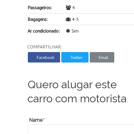
Passageiros:
4
Bagagens:
4-5
Ar condicionado:
Sim
COMPARTILHAR:
Facebook
Twitter
Email
Quero alugar este
carro com motorista
Name