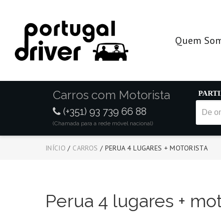
Quem So
Carros com Motorista
PART
(+351) 93 739 66 88
(Chamada para a rede móvel nacional)
INÍCIO
/
CARROS
/
PERUA 4 LUGARES + MOTORISTA
Perua 4 lugares + mot