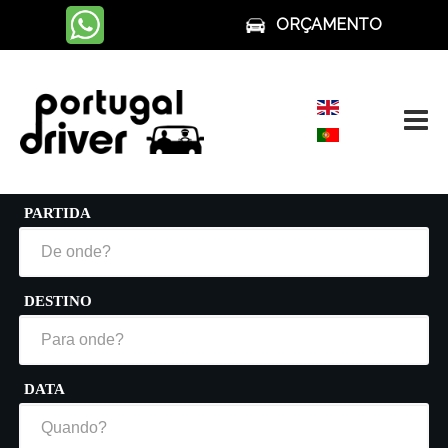
ORÇAMENTO
Carros com Motorista
(+351) 93 739 66 88
(Chamada para a rede móvel nacional)
PARTIDA
DESTINO
DATA